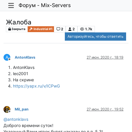
Форум - Mix-Servers
Жалоба
2
2
1.7k
Закрыта
Industrial #1
Авторизуйтесь, чтобы ответить
A
AntonKlavs
27 июн. 2020 г., 18:19
Не в сети
AntonKlavs
leo2001
На скрине
https://yapx.ru/v/ICPwG
Mil_pan
27 июн. 2020 г., 19:52
Не в сети
@
antonklavs
Доброго времени суток!
Указанный Вами игрок будет наказан по п.п. 5.3!