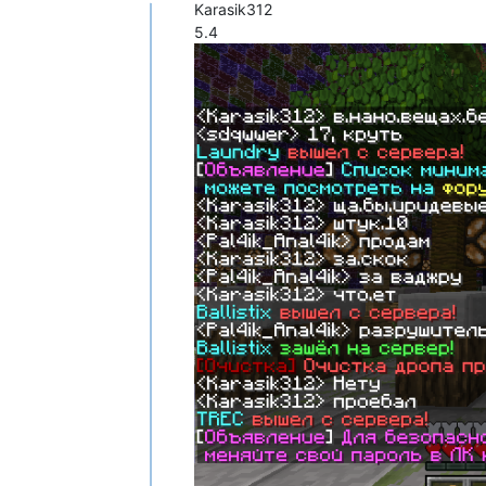
Не в сети
Karasik312
5.4