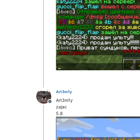
Art3m1y
Art3m1y
Не в сети
zajac
5.8