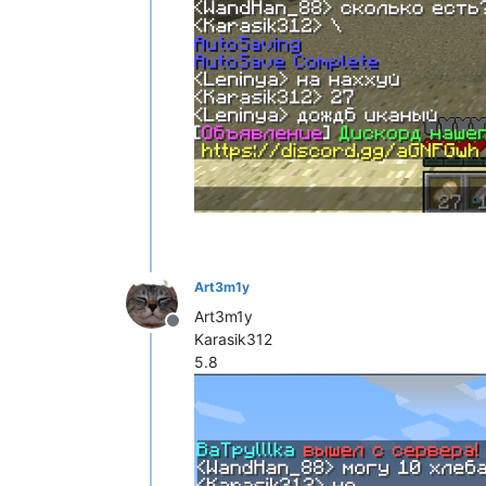
Art3m1y
Art3m1y
Не в сети
Karasik312
5.8