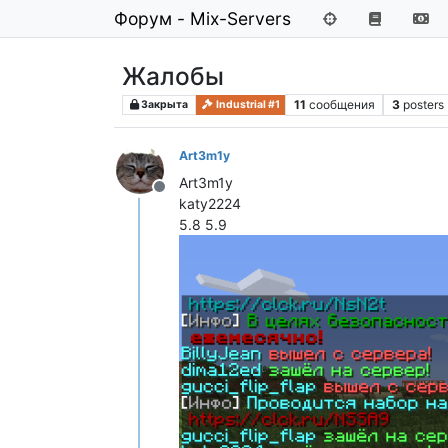
Форум - Mix-Servers
Жалобы
11
сообщения
3
posters
Закрыта
Industrial #1
Art3m1y
Art3m1y
Не в сети
katy2224
5.8 5.9