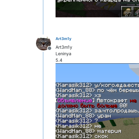
Art3m1y
Art3m1y
Не в сети
Leninya
5.4