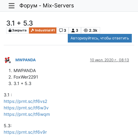
Форум - Mix-Servers
3.1 + 5.3
3
3
2.3k
Закрыта
Industrial #1
Авторизуйтесь, чтобы ответить
MWPANDA
10 июл. 2020 г., 08:13
Не в сети
MWPANDA
FoxWer2291
3.1 + 5.3
3.1 :
https://prnt.sc/tf6vs2
https://prnt.sc/tf6w3v
https://prnt.sc/tf6wqm
5.3:
https://prnt.sc/tf6v9r