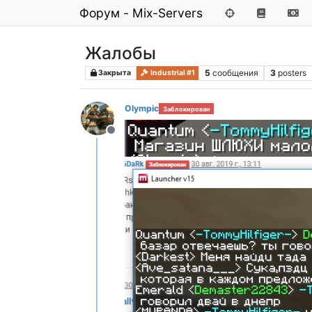
Форум - Mix-Servers
Жалобы
5
сообщения
3
posters
Закрыта
Industrial #1
Olympic
Заблокирован
Не в сети