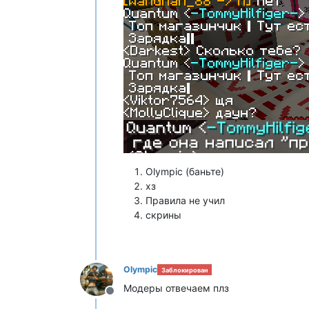
Olympic (баньте)
хз
Правила не учил
скрины
Olympic
Заблокирован
Модеры отвечаем плз
Не в сети