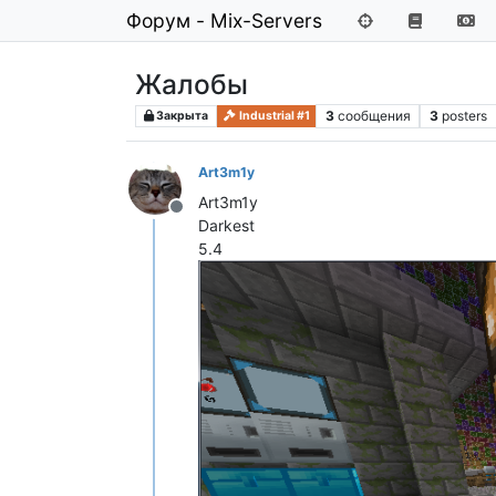
Форум - Mix-Servers
Жалобы
3
сообщения
3
posters
Закрыта
Industrial #1
Art3m1y
Art3m1y
Не в сети
Darkest
5.4