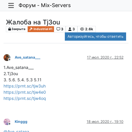
Форум - Mix-Servers
Жалоба на Tj3ou
3
3
2.6k
Закрыта
Industrial #1
Авторизуйтесь, чтобы ответить
Ave_satana___
17 июл. 2020 г., 22:52
Не в сети
1.Ave_satana___
2.Tj3ou
3. 5.6. 5.4. 5.3 5.11
https://prnt.sc/tjw3uh
https://prnt.sc/tjw4e0
https://prnt.sc/tjw4oq
Kinggg
18 июл. 2020 г., 19:10
Не в сети
@
Ave_satana___