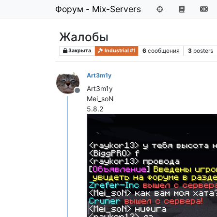
Форум - Mix-Servers
Жалобы
6
сообщения
3
posters
Закрыта
Industrial #1
Art3m1y
Art3m1y
Не в сети
Mei_soN
5.8.2