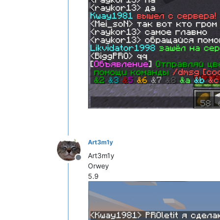
Art3m1y
Art3m1y
Не в сети
Orwey
5.9