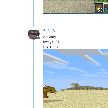
Art3m1y
Art3m1y
Не в сети
Kway1981
5.4 + 5.6