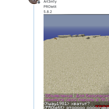
Art3m1y
Не в сети
PROletit
5.8.2