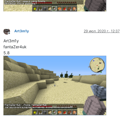
Art3m1y
29 июл. 2020 г., 12:37
Не в сети
Art3m1y
fantaZer4uk
5.8