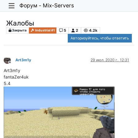
Форум - Mix-Servers
Жалобы
5
2
4.2k
Закрыта
Industrial #1
Авторизуйтесь, чтобы ответить
Art3m1y
29 июл. 2020 г., 12:31
Не в сети
Art3m1y
fantaZer4uk
5.4