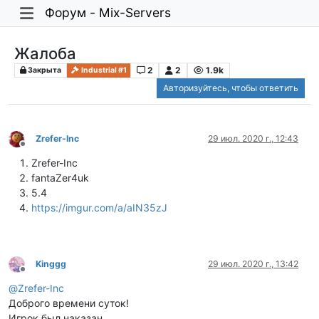
Форум - Mix-Servers
Жалоба
2
2
1.9k
Закрыта
Industrial #1
Авторизуйтесь, чтобы ответить
Zrefer-Inc
29 июл. 2020 г., 12:43
Не в сети
Zrefer-Inc
fantaZer4uk
5.4
https://imgur.com/a/aIN35zJ
Kinggg
29 июл. 2020 г., 13:42
Не в сети
@
Zrefer-Inc
Доброго времени суток!
Игрок был наказан.