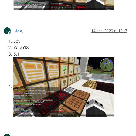
J
Jov_
14 авг. 2020 г., 12:17
Не в сети
Jov_
Xaski18
5.1