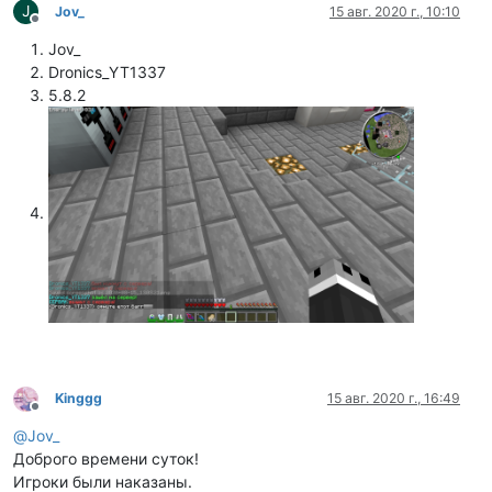
J
Jov_
15 авг. 2020 г., 10:10
Не в сети
Jov_
Dronics_YT1337
5.8.2
Kinggg
15 авг. 2020 г., 16:49
Не в сети
@
Jov_
Доброго времени суток!
Игроки были наказаны.