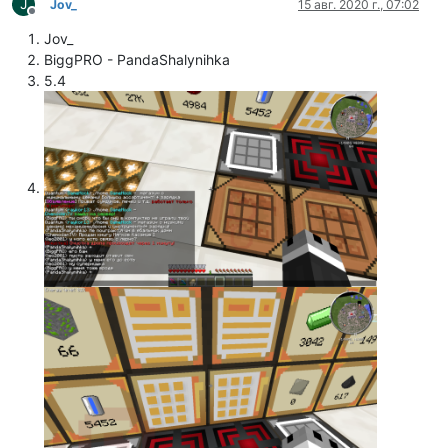
J
Jov_
15 авг. 2020 г., 07:02
Не в сети
Jov_
BiggPRO - PandaShalynihka
5.4