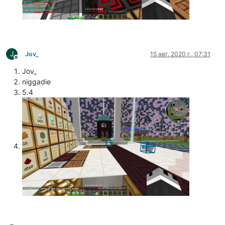
J
Jov_
15 авг. 2020 г., 07:31
Не в сети
Jov_
niggadie
5.4