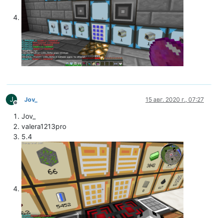
J
Jov_
15 авг. 2020 г., 07:27
Не в сети
Jov_
valera1213pro
5.4