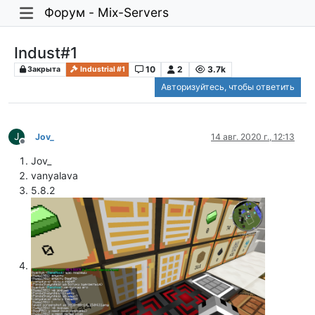
Форум - Mix-Servers
Indust#1
10
2
3.7k
Закрыта
Industrial #1
Авторизуйтесь, чтобы ответить
J
Jov_
14 авг. 2020 г., 12:13
Не в сети
Jov_
vanyalava
5.8.2