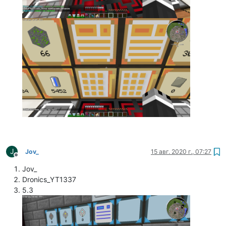
J
Jov_
15 авг. 2020 г., 07:27
Не в сети
Jov_
Dronics_YT1337
5.3