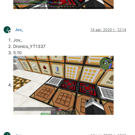
J
Jov_
14 авг. 2020 г., 12:14
Не в сети
Jov_
Dronics_YT1337
5.10