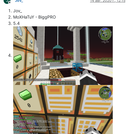
J
Jov_
14 авг. 2020 г., 12:15
Не в сети
Jov_
MoXHaTuY - BiggPRO
5.4