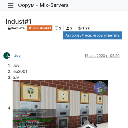
Форум - Mix-Servers
Indust#1
2
2
1.2k
Закрыта
Industrial #1
Авторизуйтесь, чтобы ответить
J
Jov_
16 авг. 2020 г., 05:40
Не в сети
Jov_
leo2001
5.9