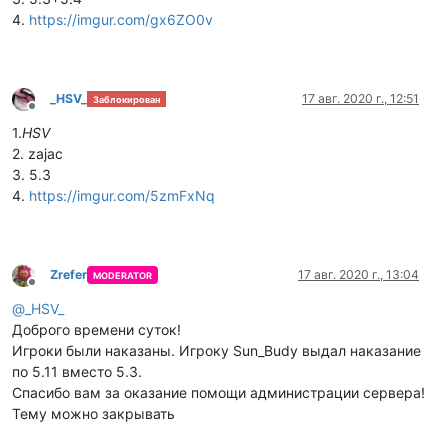
4.
https://imgur.com/gx6ZO0v
_HSV_
17 авг. 2020 г., 12:51
Заблокирован
Не в сети
1.
HSV
2. zajac
3. 5.3
4.
https://imgur.com/5zmFxNq
Zrefer
17 авг. 2020 г., 13:04
MODERATOR
Не в сети
@
_HSV_
Доброго времени суток!
Игроки были наказаны. Игроку Sun_Budy выдал наказание
по 5.11 вместо 5.3.
Спасибо вам за оказание помощи администрации сервера!
Тему можно закрывать