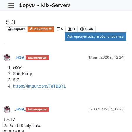
Форум - Mix-Servers
5.3
5
3
3.4k
Закрыта
Industrial #1
Авторизуйтесь, чтобы ответить
_HSV_
17 авг. 2020 г., 12:24
Заблокирован
Не в сети
HSV
Sun_Budy
5.3
https://imgur.com/TaTBBYL
_HSV_
17 авг. 2020 г., 12:25
Заблокирован
Не в сети
1.
HSV
2. PandaShalynihka
3. 5.3+5.4