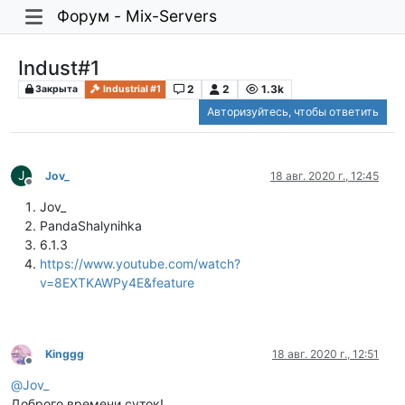
Форум - Mix-Servers
Indust#1
2
2
1.3k
Закрыта
Industrial #1
Авторизуйтесь, чтобы ответить
J
Jov_
18 авг. 2020 г., 12:45
Не в сети
Jov_
PandaShalynihka
6.1.3
https://www.youtube.com/watch?
v=8EXTKAWPy4E&feature
Kinggg
18 авг. 2020 г., 12:51
Не в сети
@
Jov_
Доброго времени суток!