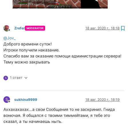
Zrefer
18 авг. 2020 г., 18:18
MODERATOR
Не в сети
@
Jov_
Доброго времени суток!
Игроки получили наказание.
Спасибо вам за оказание помощи администрации сервера!
Тему можно закрывать
1 ответ
S
S
sukhina9999
18 авг. 2020 г., 18:19
Не в сети
Аххахахахах...а свои Сообщения то не заскринил. Гнида
вонючая. Я общался с твоими тиммейтами, я тебе это
сказал, а ты начинаешь ныть.