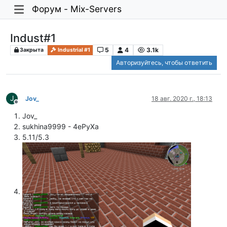
Форум - Mix-Servers
Indust#1
5
4
3.1k
Закрыта
Industrial #1
Авторизуйтесь, чтобы ответить
J
Jov_
18 авг. 2020 г., 18:13
Не в сети
Jov_
sukhina9999 - 4ePyXa
5.11/5.3