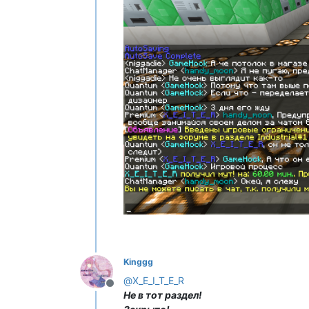
Kinggg
@
X_E_I_T_E_R
Не в сети
Не в тот раздел!