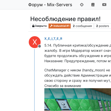
Форум - Mix-Servers
Несоблюдение правил!
2
сообщения
2
posters
Закрыта
Industrial #1
X_E_I_T_E_R
X
5.14. Публичная критика/обсуждение 
Не в сети
жалобу. В игре Модератор может снач
будете продолжать обсуждение в игре,
Наказание: Предупреждение, потом му
ChatManager с ником (handy_moon) не 
обсуждать действие Администрации и 
свою сторону и сразу же получил мут,
Спасибо за внимание