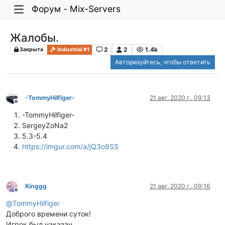
Форум - Mix-Servers
Жалобы.
2
2
1.4k
Закрыта
Industrial #1
Авторизуйтесь, чтобы ответить
-TommyHilfiger-
21 авг. 2020 г., 09:13
Не в сети
-TommyHilfiger-
SergeyZoNa2
5.3-5.4
https://imgur.com/a/jQ3o9SS
Kinggg
21 авг. 2020 г., 09:16
Не в сети
@
TommyHilfiger
Доброго времени суток!
Игрок был наказан.