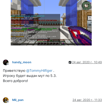
handy_moon
24 авг. 2020 г., 10:49
Не в сети
Приветствую
@
TommyHilfiger
.
Игроку будет выдан мут по 5.3.
Всего доброго!
Mil_pan
24 авг. 2020 г., 11:33
Не в сети