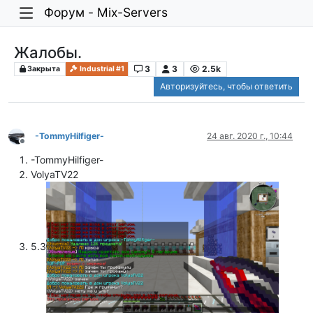
Форум - Mix-Servers
Жалобы.
3
3
2.5k
Закрыта
Industrial #1
Авторизуйтесь, чтобы ответить
-TommyHilfiger-
24 авг. 2020 г., 10:44
Не в сети
-TommyHilfiger-
VolyaTV22
5.3