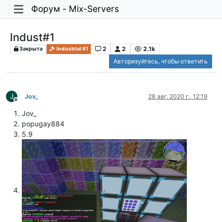
Форум - Mix-Servers
Indust#1
2
2
2.1k
Закрыта
Industrial #1
Авторизуйтесь, чтобы ответить
J
Jov_
28 авг. 2020 г., 12:19
Не в сети
Jov_
popugay884
5.9