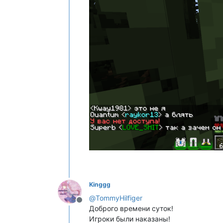
Kinggg
@
TommyHilfiger
Не в сети
Доброго времени суток!
Игроки были наказаны!