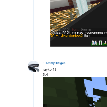
-TommyHilfiger-
raykor13
Не в сети
5.4