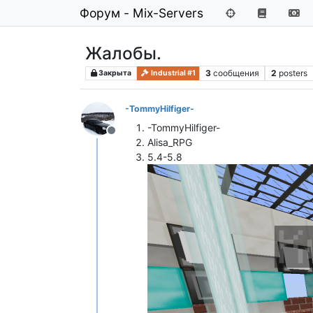
Форум - Mix-Servers
Жалобы.
3
сообщения
2
posters
Закрыта
Industrial #1
-TommyHilfiger-
-TommyHilfiger-
Не в сети
Alisa_RPG
5.4-5.8