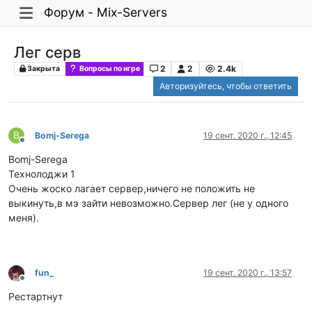
Форум - Mix-Servers
Лег серв
2
2
2.4k
Закрыта
Вопросы по игре
Авторизуйтесь, чтобы ответить
B
Bomj-Serega
19 сент. 2020 г., 12:45
Не в сети
Bomj-Serega
Технолоджи 1
Очень жоско лагает сервер,ничего не положить не
выкинуть,в мэ зайти невозможно.Сервер лег (не у одного
меня).
fun_
19 сент. 2020 г., 13:57
Не в сети
Рестартнут