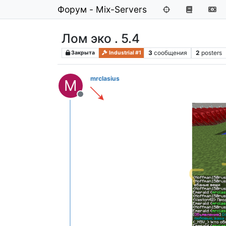
Форум - Mix-Servers
Лом эко . 5.4
3
сообщения
2
posters
Закрыта
Industrial #1
mrclasius
M
Не в сети