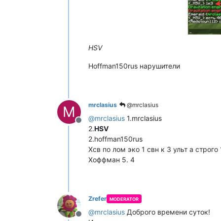
HSV
Hoffman150rus нарушители
mrclasius
@mrclasius
M
@
mrclasius
1.mrclasius
Не в сети
2.
HSV
2.hoffman150rus
Хсв по лом эко 1 свн к 3 ульт а строго 
Хоффман 5. 4
Zrefer
MODERATOR
@
mrclasius
Доброго времени суток!
Не в сети