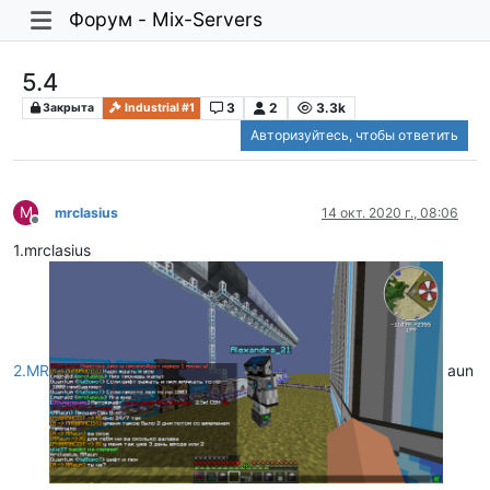
Форум - Mix-Servers
5.4
3
2
3.3k
Закрыта
Industrial #1
Авторизуйтесь, чтобы ответить
M
mrclasius
14 окт. 2020 г., 08:06
Не в сети
1.mrclasius
2.MR
aun