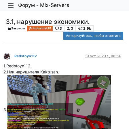
Форум - Mix-Servers
3.1, нарушение экономики.
3
3
2.9k
Закрыта
Industrial #1
Авторизуйтесь, чтобы ответить
Redstoyn112
19 окт. 2020 г., 08:54
Не в сети
1.Redstoyn112.
2.Ник нарушителя Kaktusan.
3.