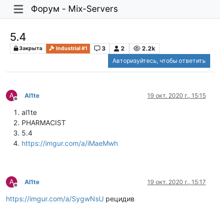
Форум - Mix-Servers
5.4
3
2
2.2k
Закрыта
Industrial #1
Авторизуйтесь, чтобы ответить
A
Al1te
19 окт. 2020 г., 15:15
Не в сети
al1te
PHARMACIST
5.4
https://imgur.com/a/iMaeMwh
A
Al1te
19 окт. 2020 г., 15:17
Не в сети
https://imgur.com/a/SygwNsU
рецидив