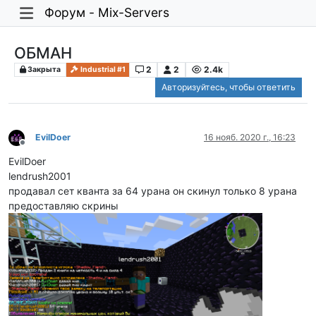
Форум - Mix-Servers
ОБМАН
2
2
2.4k
Закрыта
Industrial #1
Авторизуйтесь, чтобы ответить
EvilDoer
16 нояб. 2020 г., 16:23
Не в сети
EvilDoer
lendrush2001
продавал сет кванта за 64 урана он скинул только 8 урана
предоставляю скрины