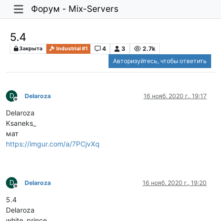
Форум - Mix-Servers
5.4
4
3
2.7k
Закрыта
Industrial #1
Авторизуйтесь, чтобы ответить
D
Delaroza
16 нояб. 2020 г., 19:17
Не в сети
Delaroza
Ksaneks_
мат
https://imgur.com/a/7PCjvXq
D
Delaroza
16 нояб. 2020 г., 19:20
Не в сети
5.4
Delaroza
white_prince