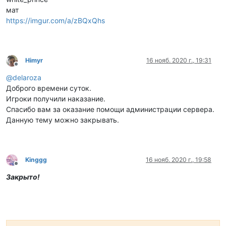
мат
https://imgur.com/a/zBQxQhs
Himyr
16 нояб. 2020 г., 19:31
Не в сети
@
delaroza
Доброго времени суток.
Игроки получили наказание.
Спасибо вам за оказание помощи администрации сервера.
Данную тему можно закрывать.
Kinggg
16 нояб. 2020 г., 19:58
Не в сети
Закрыто!