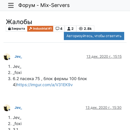
Форум - Mix-Servers
Жалобы
4
2
2.8k
Закрыта
Industrial #1
Авторизуйтесь, чтобы ответить
Jev_
13 дек. 2020 г., 15:15
Не в сети
Jev_
_foxi
6.2 пасека 75 , блок фермы 100 блок
4)
https://imgur.com/a/V31EK9v
Jev_
13 дек. 2020 г., 15:30
Не в сети
Jev_
_foxi
3.1