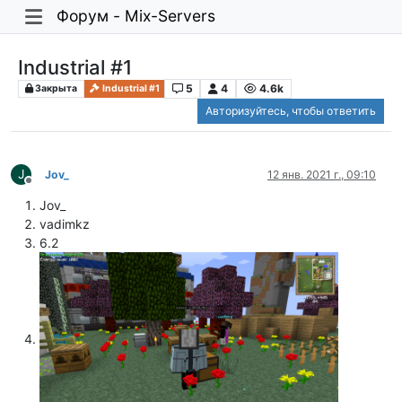
Форум - Mix-Servers
Industrial #1
5
4
4.6k
Закрыта
Industrial #1
Авторизуйтесь, чтобы ответить
J
Jov_
12 янв. 2021 г., 09:10
Не в сети
Jov_
vadimkz
6.2