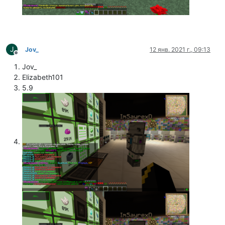
J
Jov_
12 янв. 2021 г., 09:13
Не в сети
Jov_
Elizabeth101
5.9