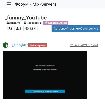
Форум - Mix-Servers
_funnny_YouTube
Закрыта
Перенесена
Корзина/Архив
2
2
1.8k
Авторизуйтесь, чтобы ответить
G
gjft56ghtt6
31 янв. 2021 г., 12:41
Заблокирован
Не в сети