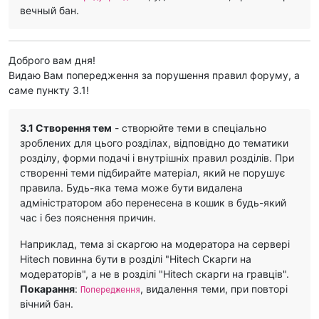
вечный бан.
Доброго вам дня!
Видаю Вам попередження за порушення правил форуму, а
саме пункту 3.1!
3.1 Створення тем
- створюйте теми в спеціально
зроблених для цього розділах, відповідно до тематики
розділу, форми подачі і внутрішніх правил розділів. При
створенні теми підбирайте матеріал, який не порушує
правила. Будь-яка тема може бути видалена
адміністратором або перенесена в кошик в будь-який
час і без пояснення причин.
Наприклад, тема зі скаргою на модератора на сервері
Hitech повинна бути в розділі "Hitech Скарги на
модераторів", а не в розділі "Hitech скарги на гравців".
Покарання
:
, видалення теми, при повторі
Попередження
вічний бан.