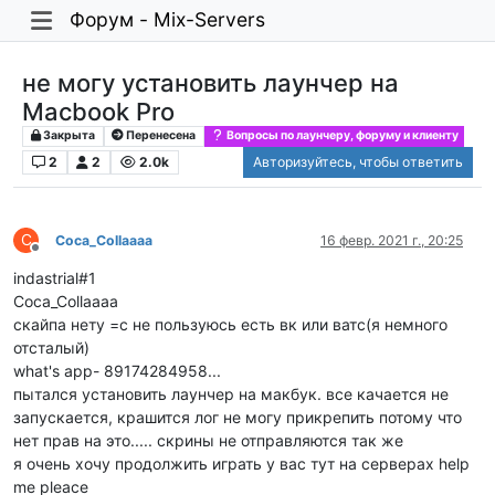
Форум - Mix-Servers
не могу установить лаунчер на
Macbook Pro
Закрыта
Перенесена
Вопросы по лаунчеру, форуму и клиенту
2
2
2.0k
Авторизуйтесь, чтобы ответить
C
Coca_Collaaaa
16 февр. 2021 г., 20:25
Не в сети
indastrial#1
Coca_Collaaaa
скайпа нету =с не пользуюсь есть вк или ватс(я немного
отсталый)
what's app- 89174284958...
пытался установить лаунчер на макбук. все качается не
запускается, крашится лог не могу прикрепить потому что
нет прав на это..... скрины не отправляются так же
я очень хочу продолжить играть у вас тут на серверах help
me pleace