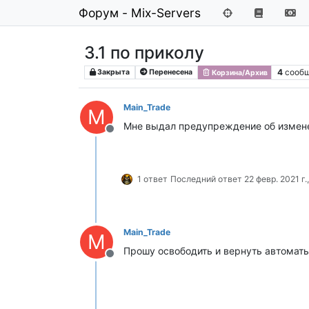
Форум - Mix-Servers
3.1 по приколу
4
сооб
Закрыта
Перенесена
Корзина/Архив
Main_Trade
M
Мне выдал предупреждение об изменен
Не в сети
1 ответ
Последний ответ
22 февр. 2021 г.,
Main_Trade
M
Прошу освободить и вернуть автомат
Не в сети