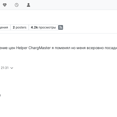
щения
2
posters
4.2k
просмотры
ие цен Helper ChargMaster я поменял но меня всеровно посади
 21:31
ы