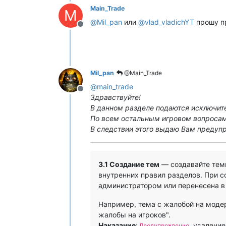
Main_Trade
M
@
Mil_pan
или
@
vlad_vladichYT
прошу п
Не в сети
Mil_pan
@Main_Trade
@
main_trade
Не в сети
Здравствуйте!
В данном разделе подаются исключит
По всем остальным игровом вопросам
В следствии этого выдаю Вам предупр
3.1 Создание тем
— создавайте темы
внутренних правил разделов. При с
администратором или перенесена в 
Например, тема с жалобой на модера
жалобы на игроков".
Наказание
:
, удалени