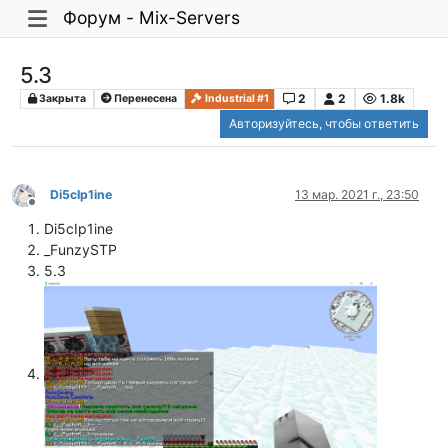
Форум - Mix-Servers
5.3
2
2
1.8k
Закрыта
Перенесена
Industrial #1
Авторизуйтесь, чтобы ответить
Di5cIp1ine
13 мар. 2021 г., 23:50
Не в сети
Di5cIp1ine
_FunzySTP
5.3