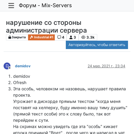
Форум - Mix-Servers
нарушение со стороны
администрации сервера
4
3
3.3k
Закрыта
Industrial #1
Авторизуйтесь, чтобы ответить
D
demidov
24 мар. 2021 г., 23:34
Не в сети
demidov
Ofresh
Эта особь, человеком не назовешь, нарушает правила
проекта.
Угрожает в дискорде прямым текстом "когда меня
поставят на хелперку, буду именно вашу тиму душить"
(прямой текст особи) это к слову было, так вот
перейдем к сути.
На скринах можно увидеть где эта "особь" кикает
игрока причиной "Врет" , после чего же написал в чат