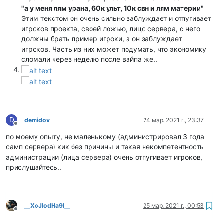
"а у меня лям урана, 60к ульт, 10к свн и лям материи"
Этим текстом он очень сильно заблуждает и отпугивает
игроков проекта, своей ложью, лицо сервера, с него
должны брать пример игроки, а он заблуждает
игроков. Часть из них может подумать, что экономику
сломали через неделю после вайпа же..
D
demidov
24 мар. 2021 г., 23:37
Не в сети
по моему опыту, не маленькому (администрировал 3 года
самп сервера) кик без причины и такая некомпетентность
администрации (лица сервера) очень отпугивает игроков,
прислушайтесь..
__XoJlodHa9l__
25 мар. 2021 г., 00:53
Не в сети