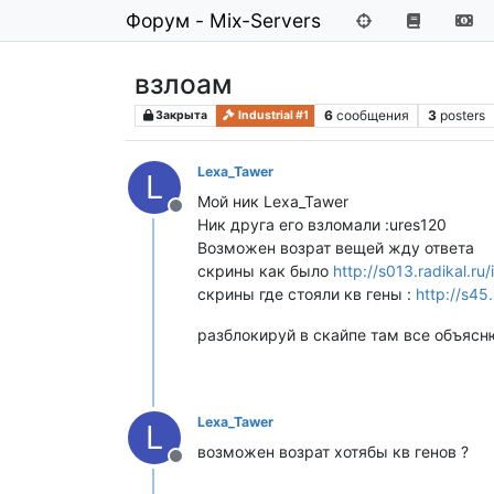
Форум - Mix-Servers
взлоам
6
сообщения
3
posters
Закрыта
Industrial #1
Lexa_Tawer
L
Мой ник Lexa_Tawer
Не в сети
Ник друга его взломали :ures120
Возможен возрат вещей жду ответа
скрины как было
http://s013.radikal.
cкрины где стояли кв гены :
http://s45
разблокируй в скайпе там все объясн
Lexa_Tawer
L
возможен возрат хотябы кв генов ?
Не в сети