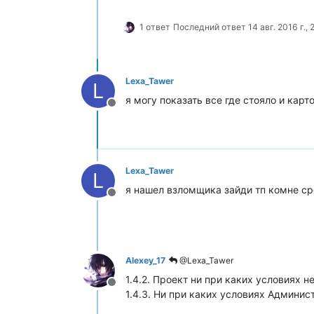
1 ответ
Последний ответ
14 авг. 2016 г., 
Lexa_Tawer
L
я могу показать все где стояло и карт
Не в сети
Lexa_Tawer
L
я нашел взломщика зайди тп комне с
Не в сети
Alexey_17
@Lexa_Tawer
1.4.2. Проект ни при каких условиях 
Не в сети
1.4.3. Ни при каких условиях Админи