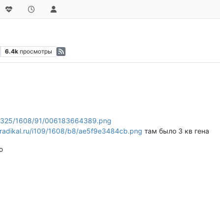
6.4k
просмотры
ru/i325/1608/91/006183664389.png
.radikal.ru/i109/1608/b8/ae5f9e3484cb.png
там было 3 кв гена
ю