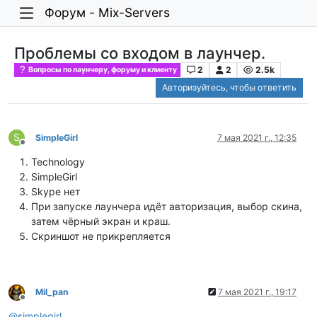
Форум - Mix-Servers
Проблемы со входом в лаунчер.
2
2
2.5k
Вопросы по лаунчеру, форуму и клиенту
Авторизуйтесь, чтобы ответить
S
SimpleGirl
7 мая 2021 г., 12:35
Не в сети
Technology
SimpleGirl
Skype нет
При запуске лаунчера идёт авторизация, выбор скина,
затем чёрный экран и краш.
Скриншот не прикрепляется
Mil_pan
7 мая 2021 г., 19:17
Не в сети
@
simplegirl