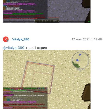
V
Vitalya_380
17 июл. 2021 г., 18:48
Не в сети
@
vitalya_380
+ ще 1 скрин