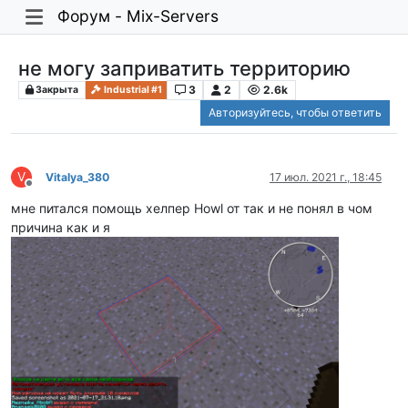
Форум - Mix-Servers
не могу заприватить территорию
3
2
2.6k
Закрыта
Industrial #1
Авторизуйтесь, чтобы ответить
V
Vitalya_380
17 июл. 2021 г., 18:45
Не в сети
мне питался помощь хелпер Howl от так и не понял в чом
причина как и я