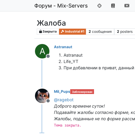
Форум - Mix-Servers
Жалоба
2
сообщения
2
posters
Закрыта
Industrial #1
Astranaut
A
Astranaut
Не в сети
Life_YT
При добавлении в приват, данный 
Mil_Pups
Заблокирован
@
ragebot
Не в сети
Доброго времени суток!
Подавайте жалобы согласно форме, кот
Жалобы, поданные не по форме расс
Тема закрыта.