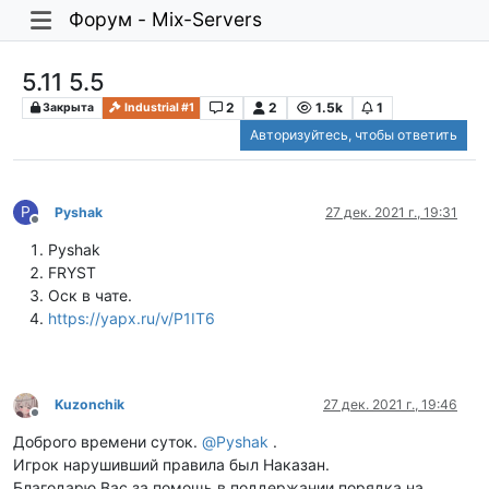
Форум - Mix-Servers
5.11 5.5
2
2
1.5k
1
Закрыта
Industrial #1
Авторизуйтесь, чтобы ответить
P
Pyshak
27 дек. 2021 г., 19:31
Не в сети
Pyshak
FRYST
Оск в чате.
https://yapx.ru/v/P1IT6
Kuzonchik
27 дек. 2021 г., 19:46
Не в сети
Доброго времени суток.
@
Pyshak
.
Игрок нарушивший правила был Наказан.
Благодарю Вас за помощь в поддержании порядка на