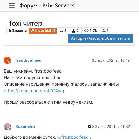
Форум - Mix-Servers
_foxi читер
2
2
1.7k
1
Закрыта
Industrial #1
Авторизуйтесь, чтобы ответить
F
frostboolfeed
30 дек. 2021 г., 10:18
Не в сети
Ваш никнейм. frostboolfeed
Никнейм нарушителя. _foxi
Описание нарушения, причину жалобы. запалил читы
https://imgur.com/a/ofZG4wq
Прошу разобраться с этим недоумением.
Kuzonchik
30 дек. 2021 г., 11:32
Не в сети
Доброго времени суток.
@
frostboolfeed
.