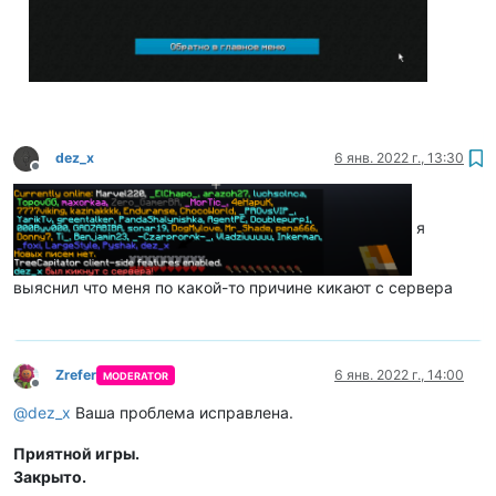
dez_x
6 янв. 2022 г., 13:30
Не в сети
я
выяснил что меня по какой-то причине кикают с сервера
Zrefer
6 янв. 2022 г., 14:00
MODERATOR
Не в сети
@
dez_x
Ваша проблема исправлена.
Приятной игры.
Закрыто.