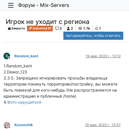
Форум - Mix-Servers
Игрок не уходит с региона
2
2
1.7k
1
Закрыта
Industrial #1
Авторизуйтесь, чтобы ответить
R
Random_kent
19 мар. 2022 г., 13:12
Не в сети
1.Random_kent
2.Dewor_123
3.3.5. Запрещено игнорировать просьбы владельца
территории покинуть территорию/постройку, вы можете
быть помехой для кого-нибудь.(Не распространяется на
администрацию и публичный /home)
4.
Фото нарушителя
Kuzonchik
19 мар. 2022 г., 13:37