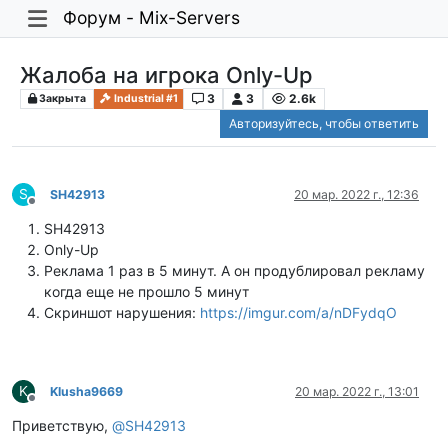
Форум - Mix-Servers
Жалоба на игрока Only-Up
3
3
2.6k
Закрыта
Industrial #1
Авторизуйтесь, чтобы ответить
S
SH42913
20 мар. 2022 г., 12:36
Не в сети
SH42913
Only-Up
Реклама 1 раз в 5 минут. А он продублировал рекламу
когда еще не прошло 5 минут
Скриншот нарушения:
https://imgur.com/a/nDFydqO
K
Klusha9669
20 мар. 2022 г., 13:01
Не в сети
Приветствую,
@
SH42913