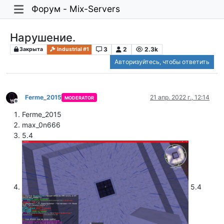
Форум - Mix-Servers
Нарушение.
3
2
2.3k
Закрыта
Industrial #1
Авторизуйтесь, чтобы ответить
Ferme_2015
21 апр. 2022 г., 12:14
MODERATOR
Не в сети
Ferme_2015
max_0n666
5.4
5.4