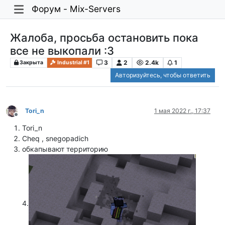
Форум - Mix-Servers
Жалоба, просьба остановить пока
все не выкопали :3
3
2
2.4k
1
Закрыта
Industrial #1
Авторизуйтесь, чтобы ответить
Tori_n
1 мая 2022 г., 17:37
Не в сети
Tori_n
Cheq , snegopadich
обкапывают территорию
4.