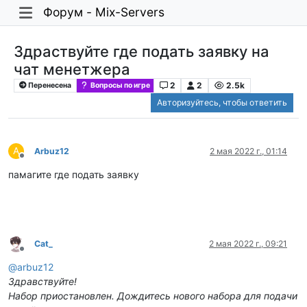
Форум - Mix-Servers
Здраствуйте где подать заявку на
чат менетжера
2
2
2.5k
Перенесена
Вопросы по игре
Авторизуйтесь, чтобы ответить
A
Arbuz12
2 мая 2022 г., 01:14
Не в сети
памагите где подать заявку
Cat_
2 мая 2022 г., 09:21
Не в сети
@
arbuz12
Здравствуйте!
Набор приостановлен. Дождитесь нового набора для подачи