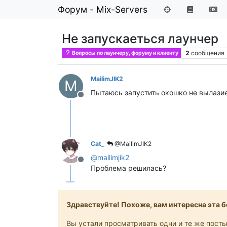
Форум - Mix-Servers
Не запускаеться лаунчер
2
сообщения
Вопросы по лаунчеру, форуму и клиенту
MailimJIK2
M
Пытаюсь запустить окошко не вылазие
Не в сети
Cat_
@MailimJIK2
@
mailimjik2
Не в сети
Проблема решилась?
Здравствуйте! Похоже, вам интересна эта бе
Вы устали просматривать одни и те же посты