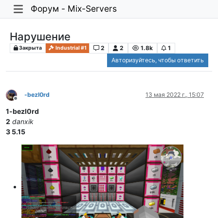
Форум - Mix-Servers
Нарушение
2
2
1.8k
1
Закрыта
Industrial #1
Авторизуйтесь, чтобы ответить
-bezl0rd
13 мая 2022 г., 15:07
Не в сети
1-bezl0rd
2
danxik
3 5.15