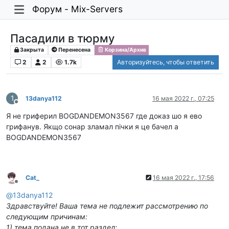
Форум - Mix-Servers
Пасадили в тюрму
Закрыта
Перенесена
Корзина/Архив
2
2
1.7k
Авторизуйтесь, чтобы ответить
1
13danya112
16 мая 2022 г., 07:25
Не в сети
Я не гриферил BOGDANDEMON3567 где доказ шо я ево
грифанув. Якщо сонар зламал пічки я це бачел а
BOGDANDEMON3567
Cat_
16 мая 2022 г., 17:56
Не в сети
@
13danya112
Здравствуйте! Ваша тема не подлежит рассмотрению по
следующим причинам:
1) тема подана не в тот раздел;