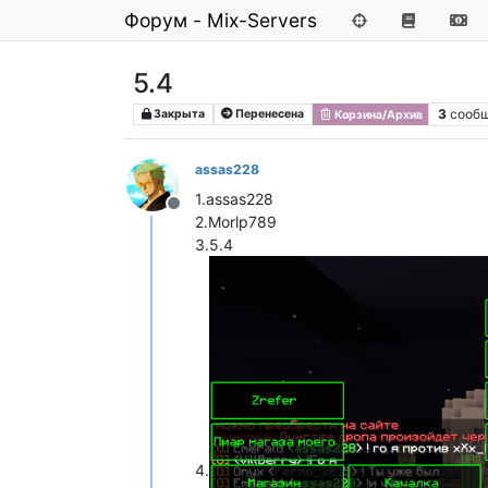
Форум - Mix-Servers
5.4
3
сооб
Закрыта
Перенесена
Корзина/Архив
assas228
1.assas228
Не в сети
2.Morlp789
3.5.4
4.