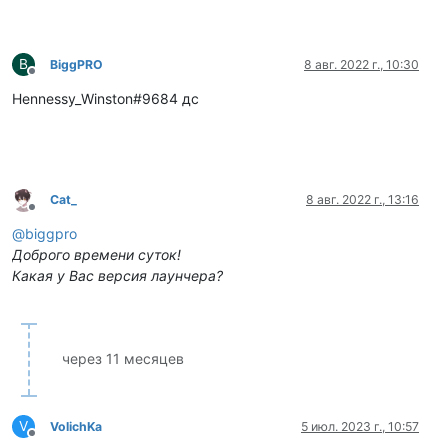
B
BiggPRO
8 авг. 2022 г., 10:30
Не в сети
Hennessy_Winston#9684 дс
Cat_
8 авг. 2022 г., 13:16
Не в сети
@
biggpro
Доброго времени суток!
Какая у Вас версия лаунчера?
через 11 месяцев
V
VolichKa
5 июл. 2023 г., 10:57
Не в сети