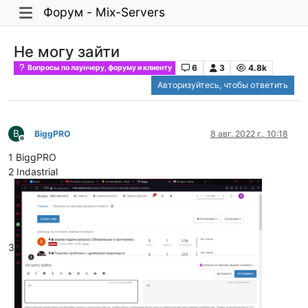
Форум - Mix-Servers
Не могу зайти
6
3
4.8k
Вопросы по лаунчеру, форуму и клиенту
Авторизуйтесь, чтобы ответить
B
BiggPRO
8 авг. 2022 г., 10:18
Не в сети
1 BiggPRO
2 Indastrial
3